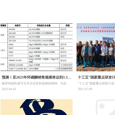
预测！至2025年环磺酮销售规模将达到3.36
十三五”国家重点研发计
除草剂按性质可分为灭生性和选择性两种，为全球
“十三五”国家重点研发计划
亿美元，未来三年将持续高速增长！
学农药协同增效关键技
销售额最大的农药品种。根据统计数据，2010-2020
协同增效关键技术及产品研发（2
2023-04-01
2021-07-09
（2016YFD0200500）
年，全球除
东北地区大豆